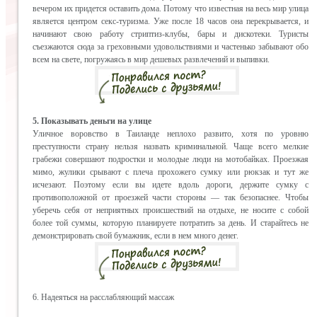
вечером их придется оставить дома. Потому что известная на весь мир улица
является центром секс-туризма. Уже после 18 часов она перекрывается, и
начинают свою работу стриптиз-клубы, бары и дискотеки. Туристы
съезжаются сюда за греховными удовольствиями и частенько забывают обо
всем на свете, погружаясь в мир дешевых развлечений и выпивки.
5. Показывать деньги на улице
Уличное воровство в Таиланде неплохо развито, хотя по уровню
преступности страну нельзя назвать криминальной. Чаще всего мелкие
грабежи совершают подростки и молодые люди на мотобайках. Проезжая
мимо, жулики срывают с плеча прохожего сумку или рюкзак и тут же
исчезают. Поэтому если вы идете вдоль дороги, держите сумку с
противоположной от проезжей части стороны — так безопаснее. Чтобы
уберечь себя от неприятных происшествий на отдыхе, не носите с собой
более той суммы, которую планируете потратить за день. И старайтесь не
демонстрировать свой бумажник, если в нем много денег.
6. Надеяться на расслабляющий массаж