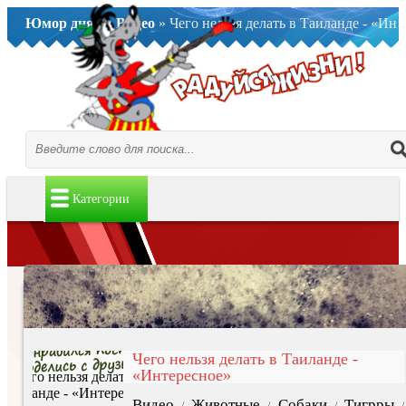
Юмор дня..
»
Видео
» Чего нельзя делать в Таиланде - «Интересное»
Категории
Чего нельзя делать в Таиланде -
«Интересное»
Видео
Животные
Собаки
Тигрры
/
/
/
/