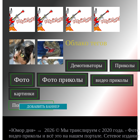
Облако тегов
Демотиваторы
Приколы
Фото
Фото приколы
видео приколы
картинки
Показать все теги
ДОБАВИТЬ БАННЕР
«Юмор дня»
→
2026
© Мы транслируем с 2020 года. - Фото
видео приколы и всё это на нашем портале. Сетевое издание