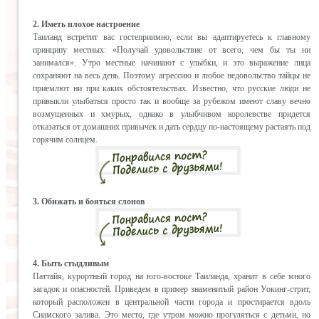
2. Иметь плохое настроение
Таиланд встретит вас гостеприимно, если вы адаптируетесь к главному
принципу местных: «Получай удовольствие от всего, чем бы ты ни
занимался». Утро местные начинают с улыбки, и это выражение лица
сохраняют на весь день. Поэтому агрессию и любое недовольство тайцы не
приемлют ни при каких обстоятельствах. Известно, что русские люди не
привыкли улыбаться просто так и вообще за рубежом имеют славу вечно
возмущенных и хмурых, однако в улыбчивом королевстве придется
отказаться от домашних привычек и дать сердцу по-настоящему растаять под
горячим солнцем.
3. Обижать и бояться слонов
4. Быть стыдливым
Паттайя, курортный город на юго-востоке Таиланда, хранит в себе много
загадок и опасностей. Приведем в пример знаменитый район Уокинг-стрит,
который расположен в центральной части города и простирается вдоль
Сиамского залива. Это место, где утром можно прогуляться с детьми, но