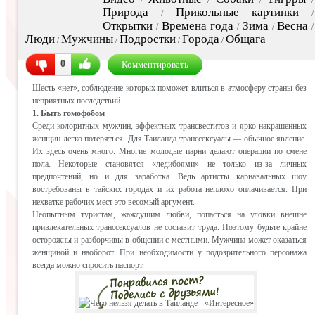
Природа
Прикольные картинки
/
/
Открытки
Времена года
Зима
Весна
/
/
/
/
Люди
Мужчины
Подростки
Города
Общага
/
/
/
/
0
Комментировать
Шесть «нет», соблюдение которых поможет влиться в атмосферу страны без
неприятных последствий.
1. Быть гомофобом
Среди колоритных мужчин, эффектных трансвеститов и ярко накрашенных
женщин легко потеряться. Для Таиланда транссексуалы — обычное явление.
Их здесь очень много. Многие молодые парни делают операции по смене
пола. Некоторые становятся «ледибоями» не только из-за личных
предпочтений, но и для заработка. Ведь артисты карнавальных шоу
востребованы в тайских городах и их работа неплохо оплачивается. При
нехватке рабочих мест это весомый аргумент.
Неопытным туристам, жаждущим любви, попасться на уловки внешне
привлекательных транссексуалов не составит труда. Поэтому будьте крайне
осторожны и разборчивы в общении с местными. Мужчина может оказаться
женщиной и наоборот. При необходимости у подозрительного персонажа
всегда можно спросить паспорт.