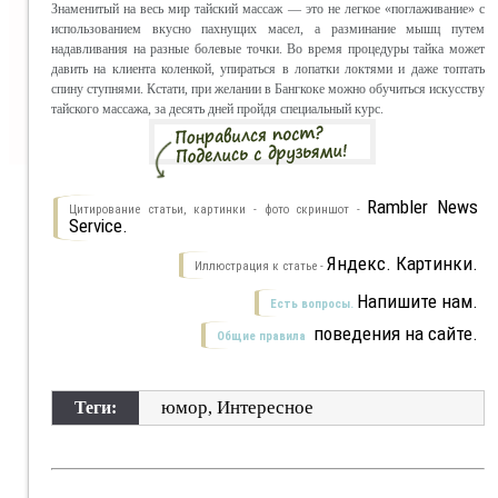
Знаменитый на весь мир тайский массаж — это не легкое «поглаживание» с
использованием вкусно пахнущих масел, а разминание мышц путем
надавливания на разные болевые точки. Во время процедуры тайка может
давить на клиента коленкой, упираться в лопатки локтями и даже топтать
спину ступнями. Кстати, при желании в Бангкоке можно обучиться искусству
тайского массажа, за десять дней пройдя специальный курс.
Rambler News
Цитирование статьи, картинки - фото скриншот -
Service.
Яндекс. Картинки.
Иллюстрация к статье -
Напишите нам.
Есть вопросы.
поведения на сайте.
Общие правила
юмор
Интересное
Теги:
,