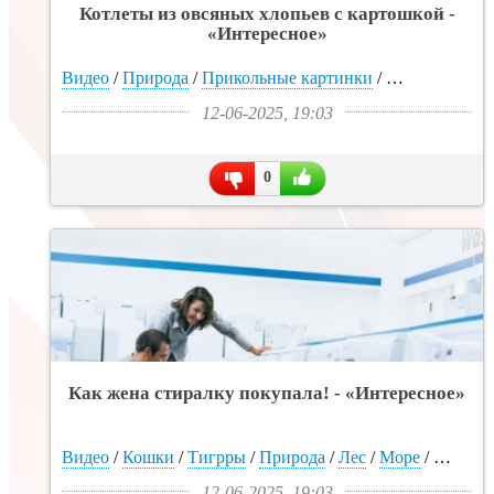
Котлеты из овсяных хлопьев с картошкой -
«Интересное»
Видео
/
Природа
/
Прикольные картинки
/
Времена года
12-06-2025, 19:03
0
Как жена стиралку покупала! - «Интересное»
Видео
/
Кошки
/
Тигрры
/
Природа
/
Лес
/
Море
/
Прикол
12-06-2025, 19:03