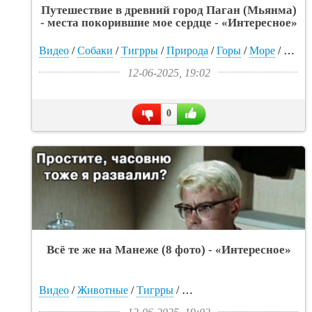
Путешествие в древний город Паган (Мьянма)
- места покорившие мое сердце - «Интересное»
Видео
/
Собаки
/
Тигрры
/
Природа
/
Горы
/
Море
/
Прико
12-06-2025, 19:02
0
Всё те же на Манеже (8 фото) - «Интересное»
Видео
/
Животные
/
Тигрры
/
Прикольные картинки
/
Лю