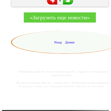
0
«Загрузить еще новости»
Назад
Дальше
-- Начинайте делать все, что вы можете сделать – и даже то, о чем можете
хотя бы мечтать.
-- Все дело в мыслях. Мысль — начало всего. И мыслями можно управлять.
И поэтому главное дело совершенствования: работать над мыслями.
-- Идите уверенно по направлению к мечте. Живите той жизнью, которую
вы сами себе придумали.
-- Самое большое богатство — это ум. Самая большая нищета — глупость.
Из всех страхов самый пугающий — самолюбование.