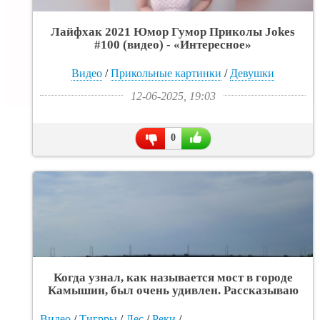
Лайфхак 2021 Юмор Гумор Приколы Jokes
#100 (видео) - «Интересное»
Видео
/
Прикольные картинки
/
Девушки
12-06-2025, 19:03
0
Когда узнал, как называется мост в городе
Камышин, был очень удивлен. Рассказываю
почему - «Интересное»
Видео
/
Тигрры
/
Лес
/
Реки
/
Прикольные картинки
/
От