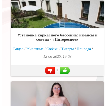
Установка каркасного бассейна: нюансы и
советы - «Интересное»
Видео
/
Животные
/
Собаки
/
Тигрры
/
Природа
/
Лес
/
П
12-06-2025, 19:03
0