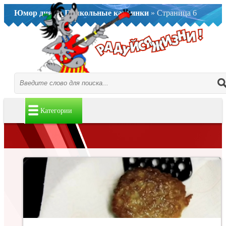
Юмор дня..
»
Прикольные картинки
» Страница 6
Категории