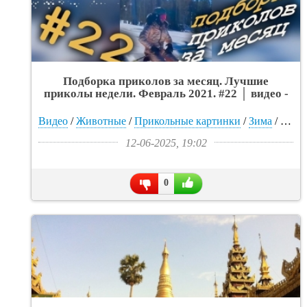
Подборка приколов за месяц. Лучшие
приколы недели. Февраль 2021. #22 │ видео -
«Интересное»
Видео
/
Животные
/
Прикольные картинки
/
Зима
/
Муж
12-06-2025, 19:02
0