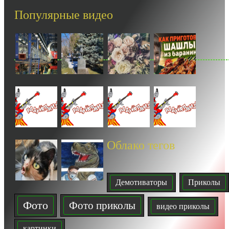
-- Лучшее, что можно сделать с хорошим советом, это пропустить его мимо
Популярные видео
ушей. Он никогда не бывает полезен никому, кроме того, кто его дал.
-- Люблю давать советы и очень не люблю, когда их дают мне.
Облако тегов
Демотиваторы
Приколы
Фото
Фото приколы
видео приколы
картинки