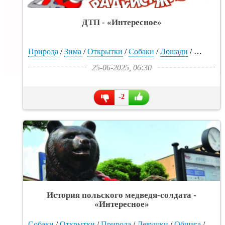
ДТП - «Интересное»
Природа
/
Зима
/
Открытки
/
Собаки
/
Лошади
/
Девушки
25-06-2025, 06:30
-2
История польского медведя-солдата -
«Интересное»
Собаки
/
Открытки
/
Природа
/
Девушки
/
Общага
/
Зима