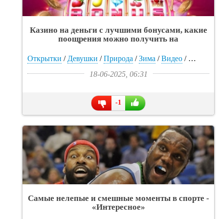
Казино на деньги с лучшими бонусами, какие
поощрения можно получить на
cazino2023.club, как быстро отыграть и
вывести деньги - «Интересное»
Открытки
/
Девушки
/
Природа
/
Зима
/
Видео
/
Тигрры
18-06-2025, 06:31
-1
Самые нелепые и смешные моменты в спорте -
«Интересное»