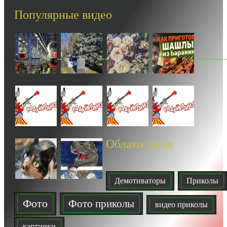
-- Лучшее, что можно сделать с хорошим советом, это пропустить его мимо
Популярные видео
ушей. Он никогда не бывает полезен никому, кроме того, кто его дал.
-- Люблю давать советы и очень не люблю, когда их дают мне.
Облако тегов
Демотиваторы
Приколы
Фото
Фото приколы
видео приколы
картинки