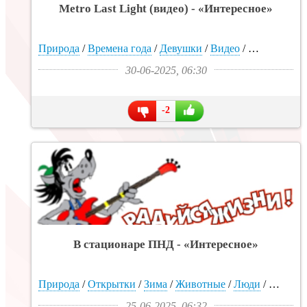
Metro Last Light (видео) - «Интересное»
Природа
/
Времена года
/
Девушки
/
Видео
/
Собаки
/
Об
30-06-2025, 06:30
-2
В стационаре ПНД - «Интересное»
Природа
/
Открытки
/
Зима
/
Животные
/
Люди
/
Дом
/
Д
25-06-2025, 06:32