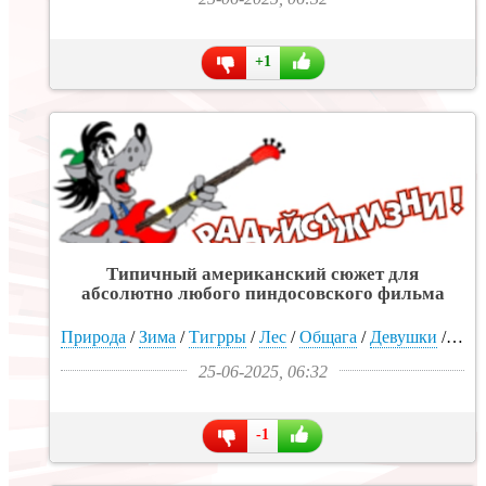
+1
Типичный американский сюжет для
абсолютно любого пиндосовского фильма
ужасов. На основе этих простых тезисов
америкосы снимают сотни, а то и тысячи
Природа
/
Зима
/
Тигрры
/
Лес
/
Общага
/
Девушки
/
Врем
своих страшилок. - «Интересное»
25-06-2025, 06:32
-1