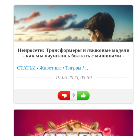
Нейросети: Трансформеры и языковые модели
- как мы научились болтать с машинами -
«Интересное»
СТАТЬИ
/
Животные
/
Тигрры
/
Прикольные картинки
/
19-06-2025, 05:59
0