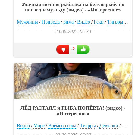
Удачная зимняя рыбалка на белую рыбу по
последнему льду (видео) - «Интересное»
Мужчины
/
Природа
/
Зима
/
Видео
/
Реки
/
Тигрры
/
Отк
20-06-2025, 06:30
-2
ЛЁД РАСТАЯЛ и РЫБА ПОПЁРЛА! (видео) -
«Интересное»
Видео
/
Море
/
Времена года
/
Тигрры
/
Девушки
/
Живо