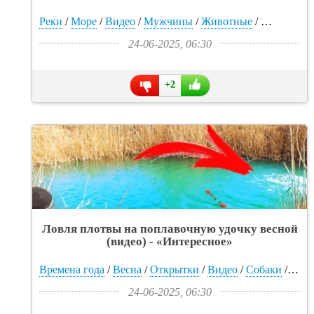
УДОЧКИ! Зимняя рыбалка 2024 -
«Интересное»
Реки
/
Море
/
Видео
/
Мужчины
/
Животные
/
Прикольны
24-06-2025, 06:30
+2
Ловля плотвы на поплавочную удочку весной
(видео) - «Интересное»
Времена года
/
Весна
/
Открытки
/
Видео
/
Собаки
/
При
24-06-2025, 06:30