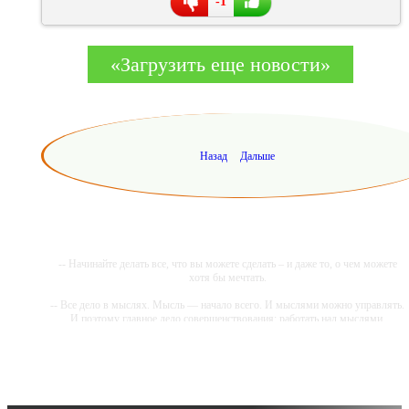
-1
«Загрузить еще новости»
Назад
Дальше
-- Начинайте делать все, что вы можете сделать – и даже то, о чем можете
хотя бы мечтать.
-- Все дело в мыслях. Мысль — начало всего. И мыслями можно управлять.
И поэтому главное дело совершенствования: работать над мыслями.
-- Идите уверенно по направлению к мечте. Живите той жизнью, которую
вы сами себе придумали.
-- Самое большое богатство — это ум. Самая большая нищета — глупость.
Из всех страхов самый пугающий — самолюбование.