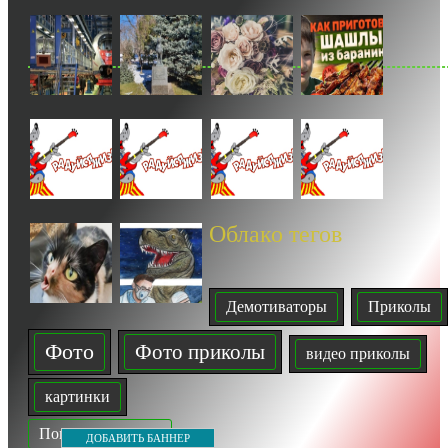
Облако тегов
Демотиваторы
Приколы
Фото
Фото приколы
видео приколы
картинки
Показать все теги
ДОБАВИТЬ БАННЕР