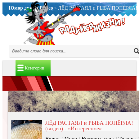
Юмор дня..
»
Видео
» ЛЁД РАСТАЯЛ и РЫБА ПОПЁРЛА! (видео) - «Интересное»
Категории
ЛЁД РАСТАЯЛ и РЫБА ПОПЁРЛА!
(видео) - «Интересное»
Видео
Море
Времена года
Тигрры
/
/
/
/