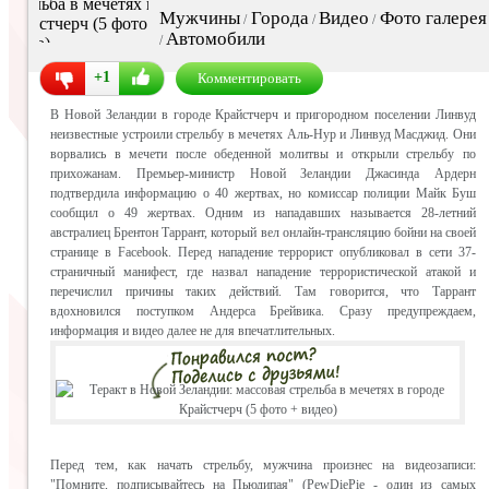
Мужчины
Города
Видео
Фото галерея
/
/
/
Автомобили
/
+1
Комментировать
В Новой Зеландии в городе Крайстчерч и пригородном поселении Линвуд
неизвестные устроили стрельбу в мечетях Аль-Нур и Линвуд Масджид. Они
ворвались в мечети после обеденной молитвы и открыли стрельбу по
прихожанам. Премьер-министр Новой Зеландии Джасинда Ардерн
подтвердила информацию о 40 жертвах, но комиссар полиции Майк Буш
сообщил о 49 жертвах. Одним из нападавших называется 28-летний
австралиец Брентон Таррант, который вел онлайн-трансляцию бойни на своей
странице в Facebook. Перед нападение террорист опубликовал в сети 37-
страничный манифест, где назвал нападение террористической атакой и
перечислил причины таких действий. Там говорится, что Таррант
вдохновился поступком Андерса Брейвика. Сразу предупреждаем,
информация и видео далее не для впечатлительных.
Перед тем, как начать стрельбу, мужчина произнес на видеозаписи:
"Помните, подписывайтесь на Пьюдипая" (PewDiePie - один из самых