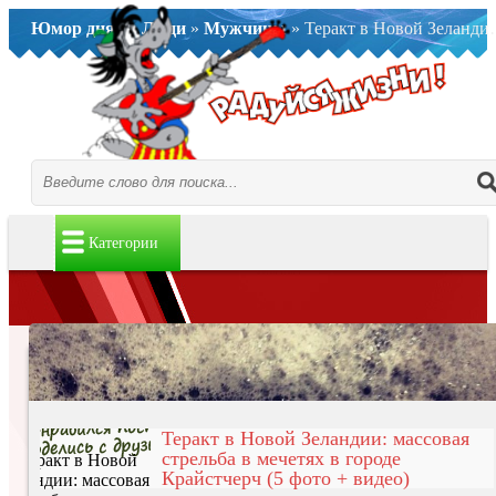
Юмор дня..
»
Люди
»
Мужчины
» Теракт в Новой Зеландии: массовая стрельба в мечетях в городе Крайстчерч (5 фото + видео)
Категории
Теракт в Новой Зеландии: массовая
стрельба в мечетях в городе
Крайстчерч (5 фото + видео)