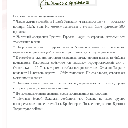
Все, что известно на данный момент:
* Число жертв стрельбы в Новой Зеландии увеличилось до 49 — комиссар
полиции Майк Буш. На момент нападения в мечети было примерно 300
прихожан.
* 28-летний австралиец Брентон Таррант - один из стрелков, который вел
трансляцию в сети.
* На рожках автомата Таррант написал "ключевые моменты становления
европейской цивилизации", среди которых была русско-турецкая война.
* В манифесте указаны причины нападения, представлены цитаты из библии
неонацизма. Ключевым событием он называет террористический акт в
Стокгольме в 2017, в котором погибли пятеро местных. Отельно Таррант
выделяет 11-летнюю жертву — Эббу Аккрлюнд. По его словам, сегодня он
мстит именно за нее.
* Полиция смогла задержать четверых подозреваемых в стрельбе, среди
которых трое мужчин и одна женщина.
* По предварительным данным, среди пострадавших нет россиян.
* Полиция Новой Зеландии сообщила, что больше не ищет других
подозреваемых после стрельбы в Крайстчерче. По всей видимости, Брентон
Таррант уже пойман.