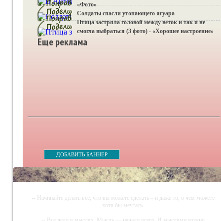
«Фото»
Солдаты спасли утопающего ягуара
Птица застряла головой между веток и так и не
смогла выбраться (3 фото) - «Хорошее настроение»
Еще реклама
ДОБАВИТЬ БАННЕР
-- Начинайте делать все, что вы можете сделать – и даже то, о чем можете
хотя бы мечтать.
-- Все дело в мыслях. Мысль — начало всего. И мыслями можно