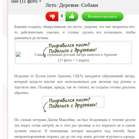
Лето
Деревня
Собаки
/
/
0
Комментировать
Бывшие солдаты, обнаружившие это место, уверены, что там творилось что-
то действительно ужасное, и готовы сделать все возможное, чтобы
докопаться до истины.
Недалеко от Тусона (штат Аризона, США) находится заброшенный лагерь,
который когда-то вполне мог использоваться для насилия над детьми и
торговли ими. Полиция, правда, так не считает, но солдаты готовы доказать
обратное.
По словам ветерана Джона Маклейна, он был бездомным в течение десяти
лет, видел сотни лагерей, но в этот раз зрелище и его поразило не в самом
лучшем смысле. В помещении, которое находится под землей, была
импровизированная тюрьма, где до сих пор лежат детские игрушки и одежда.