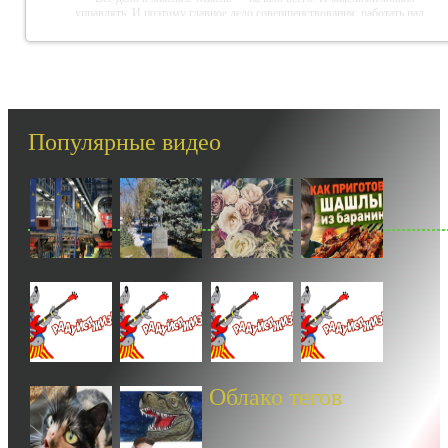
управлять. И поэтому главное дело совершенствования: работать над
мыслями.
-- Идите уверенно по направлению к мечте. Живите той жизнью, которую
вы сами себе придумали.
-- Самое большое богатство — это ум. Самая большая нищета — глупость.
Из всех страхов самый пугающий — самолюбование.
Популярные видео
-- Лучшее, что можно сделать с хорошим советом, это пропустить его мимо
ушей. Он никогда не бывает полезен никому, кроме того, кто его дал.
-- Люблю давать советы и очень не люблю, когда их дают мне.
Облако тегов