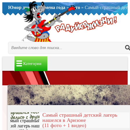
Юмор дня..
»
Времена года
»
Лето
» Самый страшный детский лагерь нашелся в Аризоне (11 фото + 1 видео)
Категории
Самый страшный детский лагерь
нашелся в Аризоне
(11 фото + 1 видео)