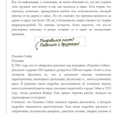
Вся эта информация, к сожалению, не могла объяснить то, кто мог владеть
этим оружием или почему и как оно оказалось в парке. Есть теория, что
винтовка, возможно, принадлежала ковбою или золотоискателю, который
повесил ее на дерево и забыл. Но это означает, что винтовка провисела на
дереве в парке уже более 130 лет, и большинство людей считают эту теорию
неправдоподобной. По мнению экспертов, более вероятно, что кто-то
унаследовал винтовку и решил оставить ее в парке по неизвестным
причинам.
Рукопись Сибиу
Румыния
В 1961 года, кто-то обнаружил документ под названием «Рукопись Сибиу».
Документ содержит 450 страниц и датируется 1500-ми годами. Особо в глаза
экспертов бросилось то, что в документе описаны технические
характеристики, касающиеся артиллерии, баллистики и... многоступенчатых
ракет. В рукописи также подробно рассказывается об успешном запуске
многоступенчатой ракеты перед тысячами свидетелей в городе Сибиу в 1555
году. Автор рукописи Конрад Хаас привел чертежи ракеты, которую он
спроектировал и построил.
Считается, что Рукопись Сибиу является первым документом, в котором
подробно описывается ракетостроение. Хаас также подробно рассказал о
современных космических аппаратах, ракетном топливе, жидком топливе и