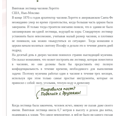
Винтовая лестница часовни Лоретто
США, Нью-Мексико
В конце 1870-х годов архитектор часовни Лоретто в американском Санта-Фе
неожиданно умер во время строительства, когда большая часть церкви была
завершена. И только тогда строители внезапно поняли, что в здании не было
запланировано ни одной лестницы, ведущей на хоры. Стандартную лестницу
установить было невозможно, учитывая малый размер часовни, и плотники
не понимали, как можно «выкрутиться из ситуации». Тогда монахини в
церкви начали молиться святому Иосифу и делали это в течение девяти дней
подряд.
На десятый день в дверях часовни появился странно выглядящий мужчина.
Он сказал монахиням, что может построить им лестницу, которая поместится
в часовню, но они должны были бы предоставить ему полную
конфиденциальность в течение времени, необходимого для выполнения
задачи. Поэтому мужчина работал один в часовне в течение трех месяцев,
используя при этом только самые простые инструменты, которые он
приносил с собой: пилу, угольник, теплую воду и древесину
Когда лестница была закончена, человек исчез, никому не сказав даже своего
имени. Винтовая лестница имела 6,7 метров в высоту и делала два витка,
поднимаясь к хорам. Что самое невероятное, в ней не было ни одного гвоздя