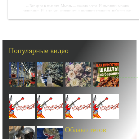
-- Все дело в мыслях. Мысль — начало всего. И мыслями можно
управлять. И поэтому главное дело совершенствования: работать над
мыслями.
-- Идите уверенно по направлению к мечте. Живите той жизнью, которую
вы сами себе придумали.
-- Самое большое богатство — это ум. Самая большая нищета — глупость.
Из всех страхов самый пугающий — самолюбование.
Популярные видео
-- Лучшее, что можно сделать с хорошим советом, это пропустить его мимо
ушей. Он никогда не бывает полезен никому, кроме того, кто его дал.
-- Люблю давать советы и очень не люблю, когда их дают мне.
Облако тегов