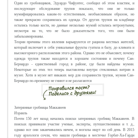
Один из гробовщиков, Эдуардо Чифунтес, сообщил об этом властям, и
последующее обследование трупов показало, что они не только
мумифицировались каким-то естественным, необъяснимым образом, но
также прекрасно сохранилась их одежда. От других трупов на кладбище
остались только кости, но данные несколько мумий остались нетронутыми,
несмотря на то, что не было доказательств того, что они были
забальзамированы.
Теории причины этого явления варьируются от рациона местных жителей,
который включает в себя уникальные фрукты гуатила и балу, до климата и
высокогорного расположения этого района. Однако это не объясняет, почему
одежда трупов также находится в хорошем состоянии и почему Сан-
Бернардо - единственный город в районе, где были найдены мумии.
Некоторые из этих тел теперь выставлены внутри стеклянных витрин в
музее. Хотя в музее нет никаких мер для сохранности трупов, мумии Сан-
Бернардо по-прежнему не гниют и не разлагаются
Затерянные гробницы Маккавеев
Израиль
Почти 150 лет назад начались поиски затерянных гробниц Маккавеев. В
поисках принимали участие ученые, эксперты, путешественники и т. д.,
однако все они заканчивались ничем, и могилы ищут по сей день. В 2015
году археологи сочли, что нашли гробницы в местечке Горбат-Ха-Гарди