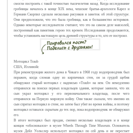
смогли построить с такой точностью тысячелетия назад. Когда исследование
гробницы началось в конце XIX века, чешские братья-археологи Карел и
Германн Скорпил сделали несколько рисунков и заметок об этой структуре.
Они предположили, что это была гробница, как и большинство историков.
Однако некоторые исследователи считают, что это на самом деле мавзолей,
построенный как памятник герою тех времен. Исследования продолжаются,
чтобы установить настоящую цель древней структуры и то, кто ее построил.
Мотоцикл Traub
США, Иллинойс
При реконструкции жилого дома в Чикаго в 1968 году водопроводчик был
поражен, когда сломав одну из кирпичных стен, он за грудой щебня
обнаружил старый мотоцикл с надписью «Traub» на нем. Он немедленно
отправился на поиски первых владельцев здания, которые заявили, что их
сын украл мотоцикл у его первоначального владельца, после чего
отправился на Первую мировую войну. Они также сказали, что именно их
сын спрятал мотоцикл в стене, но затем был убит во время войны, и поэтому
мотоцикл оставался скрытым до тех пор, пока водопроводчик не обнаружил
его.
В итоге мотоцикл был продан, сменил несколько владельцев и в конце
концов «обосновался» в музее Wheels Through Time Museum. Основатель
музея Дейл Уолкслер использует мотоцикл по сей день и не перестает