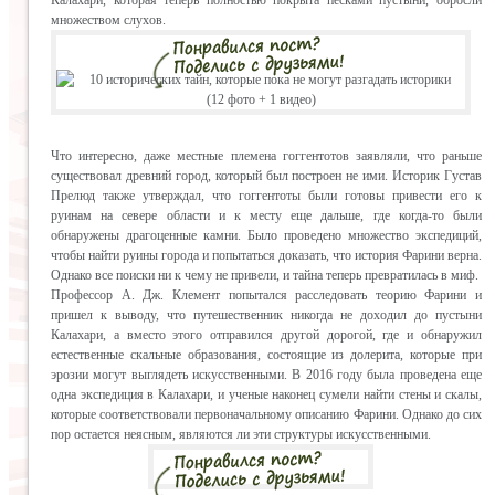
множеством слухов.
Что интересно, даже местные племена гоггентотов заявляли, что раньше
существовал древний город, который был построен не ими. Историк Густав
Прелюд также утверждал, что гоггентоты были готовы привести его к
руинам на севере области и к месту еще дальше, где когда-то были
обнаружены драгоценные камни. Было проведено множество экспедиций,
чтобы найти руины города и попытаться доказать, что история Фарини верна.
Однако все поиски ни к чему не привели, и тайна теперь превратилась в миф.
Профессор А. Дж. Клемент попытался расследовать теорию Фарини и
пришел к выводу, что путешественник никогда не доходил до пустыни
Калахари, а вместо этого отправился другой дорогой, где и обнаружил
естественные скальные образования, состоящие из долерита, которые при
эрозии могут выглядеть искусственными. В 2016 году была проведена еще
одна экспедиция в Калахари, и ученые наконец сумели найти стены и скалы,
которые соответствовали первоначальному описанию Фарини. Однако до сих
пор остается неясным, являются ли эти структуры искусственными.