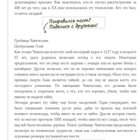
дельтовидных крыльях. Как выяснилось, кто-то изучал ракетостроение за
400 лет до того, как в XX веке использовали эту технологию. Кто это был,
остается загадкой.
Гробница Чингисхана
Центральная Азия
Как только Чингисхан испустил свой последний вздох в 1227 году в возрасте
65 лет, сразу родилось несколько легенд о его смерти. Некоторые
предположили, что он умер после падения с лошади или во время битвы с
китайцами. Другие полагали, что он не пережил пневмонию или потерял
слишком много крови после кастрации (есть и такая легенда). Мало того, что
причина смерти Хана является тайной, до сих пор не нашли место его
последнего упокоения. По завещанию Чингисхана, его должны были
похоронить в секретном месте, а тех, кто его хоронил, убили, чтобы они
никому не выдали тайну.
Легенды делают эту тайну еще более загадочной. Одни утверждают, что
было специально изменено русло реки, дабы та прошла над могилой
великого полководца, чтобы никто не мог ее найти. Другая история гласит,
что по могиле прогнали 1000 лошадей, чтобы замести все следы, после чего
над ней были посажены деревья. Поиск гробницы Чингисхана продолжается,
несмотря на технические трудности, такие как слабоизученная местность и
огромные размеры пустынной местности.