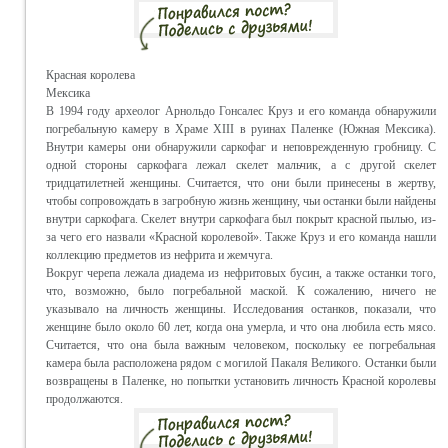
Красная королева
Мексика
В 1994 году археолог Арнольдо Гонсалес Круз и его команда обнаружили
погребальную камеру в Храме XIII в руинах Паленке (Южная Мексика).
Внутри камеры они обнаружили саркофаг и неповрежденную гробницу. С
одной стороны саркофага лежал скелет мальчик, а с другой скелет
тридцатилетней женщины. Считается, что они были принесены в жертву,
чтобы сопровождать в загробную жизнь женщину, чьи останки были найдены
внутри саркофага. Скелет внутри саркофага был покрыт красной пылью, из-
за чего его назвали «Красной королевой». Также Круз и его команда нашли
коллекцию предметов из нефрита и жемчуга.
Вокруг черепа лежала диадема из нефритовых бусин, а также останки того,
что, возможно, было погребальной маской. К сожалению, ничего не
указывало на личность женщины. Исследования останков, показали, что
женщине было около 60 лет, когда она умерла, и что она любила есть мясо.
Считается, что она была важным человеком, поскольку ее погребальная
камера была расположена рядом с могилой Пакаля Великого. Останки были
возвращены в Паленке, но попытки установить личность Красной королевы
продолжаются.