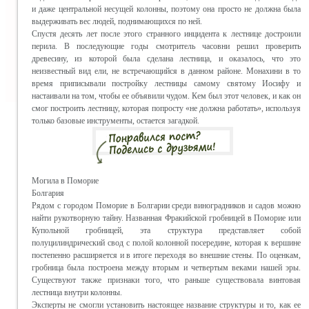
и даже центральной несущей колонны, поэтому она просто не должна была
выдерживать вес людей, поднимающихся по ней.
Спустя десять лет после этого странного инцидента к лестнице достроили
перила. В последующие годы смотритель часовни решил проверить
древесину, из которой была сделана лестница, и оказалось, что это
неизвестный вид ели, не встречающийся в данном районе. Монахини в то
время приписывали постройку лестницы самому святому Иосифу и
настаивали на том, чтобы ее объявили чудом. Кем был этот человек, и как он
смог построить лестницу, которая попросту «не должна работать», используя
только базовые инструменты, остается загадкой.
Могила в Поморие
Болгария
Рядом с городом Поморие в Болгарии среди виноградников и садов можно
найти рукотворную тайну. Названная Фракийской гробницей в Поморие или
Купольной гробницей, эта структура представляет собой
полуцилиндрический свод с полой колонной посередине, которая к вершине
постепенно расширяется и в итоге переходя во внешние стены. По оценкам,
гробница была построена между вторым и четвертым веками нашей эры.
Существуют также признаки того, что раньше существовала винтовая
лестница внутри колонны.
Эксперты не смогли установить настоящее название структуры и то, как ее