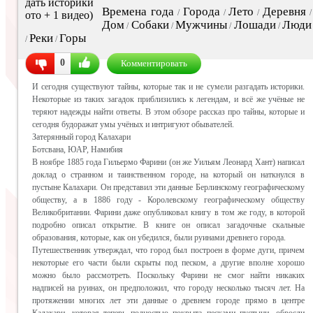
Времена года
Города
Лето
Деревня
/
/
/
/
Дом
Собаки
Мужчины
Лошади
Люди
/
/
/
/
Реки
Горы
/
/
0
Комментировать
И сегодня существуют тайны, которые так и не сумели разгадать историки.
Некоторые из таких загадок приблизились к легендам, и всё же учёные не
теряют надежды найти ответы. В этом обзоре рассказ про тайны, которые и
сегодня будоражат умы учёных и интригуют обывателей.
Затерянный город Калахари
Ботсвана, ЮАР, Намибия
В ноябре 1885 года Гильермо Фарини (он же Уильям Леонард Хант) написал
доклад о странном и таинственном городе, на который он наткнулся в
пустыне Калахари. Он представил эти данные Берлинскому географическому
обществу, а в 1886 году - Королевскому географическому обществу
Великобритании. Фарини даже опубликовал книгу в том же году, в которой
подробно описал открытие. В книге он описал загадочные скальные
образования, которые, как он убедился, были руинами древнего города.
Путешественник утверждал, что город был построен в форме дуги, причем
некоторые его части были скрыты под песком, а другие вполне хорошо
можно было рассмотреть. Поскольку Фарини не смог найти никаких
надписей на руинах, он предположил, что городу несколько тысяч лет. На
протяжении многих лет эти данные о древнем городе прямо в центре
Калахари, которая теперь полностью покрыта песками пустыни, обросли