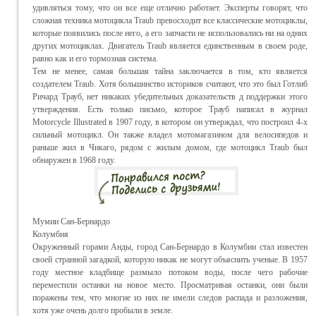
удивляться тому, что он все еще отлично работает. Эксперты говорят, что
сложная техника мотоцикла Traub превосходит все классические мотоциклы,
которые появились после него, а его запчасти не использовались ни на одних
других мотоциклах. Двигатель Traub является единственным в своем роде,
равно как и его тормозная система.
Тем не менее, самая большая тайна заключается в том, кто является
создателем Traub. Хотя большинство историков считают, что это был Готлиб
Ричард Трауб, нет никаких убедительных доказательств д поддержки этого
утверждения. Есть только письмо, которое Трауб написал в журнал
Motorcycle Illustrated в 1907 году, в котором он утверждал, что построил 4-х
сильный мотоцикл. Он также владел мотомагазином для велосипедов и
раньше жил в Чикаго, рядом с жилым домом, где мотоцикл Traub был
обнаружен в 1968 году.
Мумии Сан-Бернардо
Колумбия
Окруженный горами Анды, город Сан-Бернардо в Колумбии стал известен
своей странной загадкой, которую никак не могут объяснить ученые. В 1957
году местное кладбище размыло потоком воды, после чего рабочие
переместили останки на новое место. Просматривая останки, они были
поражены тем, что многие из них не имели следов распада и разложения,
хотя уже очень долго пробыли в земле.