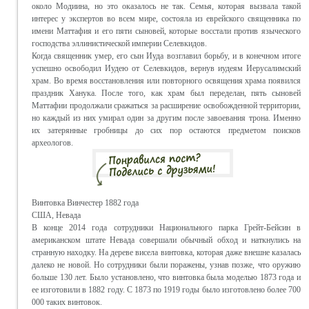
около Модиина, но это оказалось не так. Семья, которая вызвала такой
интерес у экспертов во всем мире, состояла из еврейского священника по
имени Маттафия и его пяти сыновей, которые восстали против языческого
господства эллинистической империи Селевкидов.
Когда священник умер, его сын Иуда возглавил борьбу, и в конечном итоге
успешно освободил Иудею от Селевкидов, вернув иудеям Иерусалимский
храм. Во время восстановления или повторного освящения храма появился
праздник Ханука. После того, как храм был переделан, пять сыновей
Маттафии продолжали сражаться за расширение освобожденной территории,
но каждый из них умирал один за другим после завоевания трона. Именно
их затерянные гробницы до сих пор остаются предметом поисков
археологов.
Винтовка Винчестер 1882 года
США, Невада
В конце 2014 года сотрудники Национального парка Грейт-Бейсин в
американском штате Невада совершали обычный обход и наткнулись на
странную находку. На дереве висела винтовка, которая даже внешне казалась
далеко не новой. Но сотрудники были поражены, узнав позже, что оружию
больше 130 лет. Было установлено, что винтовка была моделью 1873 года и
ее изготовили в 1882 году. С 1873 по 1919 годы было изготовлено более 700
000 таких винтовок.