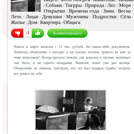
Собаки
Тигрры
Природа
Лес
Море
/
/
/
/
/
/
Открытки
Времена года
Зима
Весна
/
/
/
/
Лето
Люди
Девушки
Мужчины
Подростки
Сёла
/
/
/
/
/
/
Жилье
Дом
Квартира
Общага
/
/
/
-1
Комментировать
Нашла в лифте кошелек с 12 тыс. рублей, без каких-либо документов.
Написала объявление о находке и аж восемь человек пришло ко мне за
этим кошельком! Всегда просила описать сам кошелек и сколько наличных
там было, и ни одного попадания. Кошелек лежит уже два месяца.
Объявление не снимала, чувствую, что это был подарок судьбы: потрачу
все деньги на себя