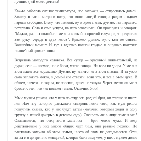
лучших дней моего детства!
Как-то заболела сильно: температура, нос заложен, — отпросилась домой.
Захожу в вагон метро и вижу, что много людей стоит, а рядом с одним
парнем свободно. Вижу, что пьяный, ну и хрен с ним, думаю, так паршиво,
потерплю. Села и сама уснула, на него завалилась. Он проснулся и говорит:
"Мадам, раз вы полюбили меня и в такой непростой ситуации, я предлагаю
вам руку, сердце и двух котов". Краснею, думаю, ну, с кем не бывает.
Волшебный момент. И тут я вдыхаю полной грудью и ощущаю поистине
волшебный аромат говна.
Встретила молодого человека. Все супер — красивый, внимательный, не
дурак, секс — космос, но не богат, мягко говоря. Ни кола ни двора. У меня в
этом плане все нормально. Думаю, ну, ничего, не в этом счастье. И за ужин
сама заплатить могла, и домой его отвезти, если что, и все в этом духе. В
общем, ничего не ждала, не просила, денег не тянула. Через месяц он меня
бросил с тем, что «не потянет» меня. Отлично, блин!
Мы с мужем узнали, что у него по отцу есть родной брат, он старше на шесть
лет. Нам эту историю рассказала свекровь после того, как муж решил
пошутить, сказав, кто у нас будет зятем (мальчик, который ходит в одну
группу с нашей дочерью в детском саду). Свекровь аж в лице поменялась!
Оказывается, что отец этого мальчика — брат моего мужа. И ведь
действительно у них много общих черт лица, они реально похожи. Но
рассказать кому-то об этом нельзя, никто об этом не догадывается. Отец
зачал его до армии с женщиной, которая была замужем, у них с мужем долго