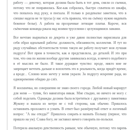
работу — девочку, которая должна была быть в тот день, сняли со съемки,
потому что не понравилась. Кое-как собралась, быстро схватила из шкафа,
что попалось под руку, и поехала. И только в раздевалке заметила, что в
спешке надела не те трусы (у нас есть правила, что на съёмку нужно надевать
бежевое белье). А работа на прозрачные летящие платья. Короче, вся
съёмочная команда ржала над моими труселями с целующимися ламами.
Все мечтаю вырваться из декрета и уже давно полностью нарисовала для
себя образ идеальной работы: должность, обязанности, коллектив. И тут по
ряду случайных обстоятельств точно такую же работу получает моя лучшая
подруга! Вот прям в точности, как я представляла, до деталей. И это при
том, что она по жизни вообще другим занималась всегда, и ничего подобного
в её мыслях не было. И такое дурацкое чувство: вроде, никто мне не
запрещает мечтать дальше и воплотить это в реальность, когда придёт время;
а вроде... Словно мою мечту у меня украли. За подругу искренне рада, но
одновременно обидно до слёз.
Я москвичка, но совершенно не знаю своего города. Любой новый маршрут
для меня — тупик, без навигатора никак. Мне стыдно, но ничего не могу с
собой поделать. Однажды должна была встретиться с друзьями у памятника
Жукову и вышла из метро не с той стороны, как обычно. Пришлось
остановить прохожего и узнать. В ответ был развёрнутый ответ и логичный
вопрос: "А вы откуда?" Пришлось соврать и назвать Польшу (первое, что
пришло на ум). Слава богу, не заставил ничего говорить по-польски.
Потеряла анальную девственность раньше, чем обычную, потому что парень