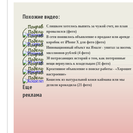
Похожие видео:
Слишком хотелось выпить за чужой счет, но план
провалился (фото)
В сети появилось объявление о продаже или аренде
коробок от iPhone X для фото (фото)
Инновационный объект на Ямале - унитаз за восемь
миллионов рублей (4 фото)
30 потрясающих историй о том, как потерянные
вещи вернулись к владельцам (31 фото)
Креативное объявление о поиске работы - «Хорошее
настроение»
Кошелек из натуральной кожи каймана или мы
делили крокодила (21 фото)
Еще
реклама