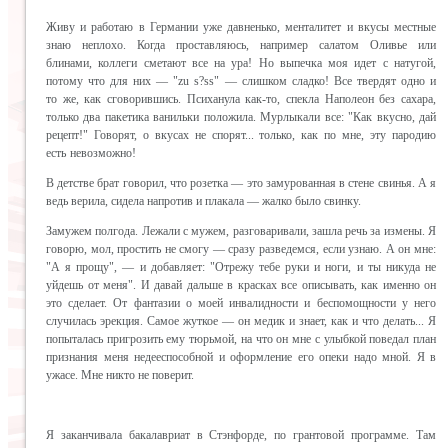
Живу и работаю в Германии уже давненько, менталитет и вкусы местные
знаю неплохо. Когда проставляюсь, например салатом Оливье или
блинами, коллеги сметают все на ура! Но выпечка моя идет с натугой,
потому что для них — "zu s?ss" — слишком сладко! Все твердят одно и
то же, как сговорившись. Психанула как-то, спекла Наполеон без сахара,
только два пакетика ванильки положила. Мурлыкали все: "Как вкусно, дай
рецепт!" Говорят, о вкусах не спорят... только, как по мне, эту пародию
есть невозможно!
В детстве брат говорил, что розетка — это замурованная в стене свинья. А я
ведь верила, сидела напротив и плакала — жалко было свинку.
Замужем полгода. Лежали с мужем, разговаривали, зашла речь за измены. Я
говорю, мол, простить не смогу — сразу разведемся, если узнаю. А он мне:
"А я прощу", — и добавляет: "Отрежу тебе руки и ноги, и ты никуда не
уйдешь от меня". И давай дальше в красках все описывать, как именно он
это сделает. От фантазии о моей инвалидности и беспомощности у него
случилась эрекция. Самое жуткое — он медик и знает, как и что делать... Я
попыталась пригрозить ему тюрьмой, на что он мне с улыбкой поведал план
признания меня недееспособной и оформление его опеки надо мной. Я в
ужасе. Мне никто не поверит.
Я заканчивала бакалавриат в Стэнфорде, по грантовой программе. Там