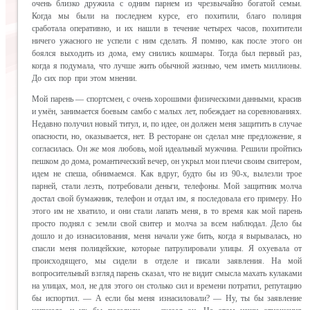
очень близко дружила с одним парнем из чрезвычайно богатой семьи.
Когда мы были на последнем курсе, его похитили, благо полиция
сработала оперативно, и их нашли в течение четырех часов, похитители
ничего ужасного не успели с ним сделать. Я помню, как после этого он
боялся выходить из дома, ему снились кошмары. Тогда был первый раз,
когда я подумала, что лучше жить обычной жизнью, чем иметь миллионы.
До сих пор при этом мнении.
Мой парень — спортсмен, с очень хорошими физическими данными, красив
и умён, занимается боевым самбо с малых лет, побеждает на соревнованиях.
Недавно получил новый титул, и, по идее, он должен меня защитить в случае
опасности, но, оказывается, нет. В ресторане он сделал мне предложение, я
согласилась. Он же моя любовь, мой идеальный мужчина. Решили пройтись
пешком до дома, романтический вечер, он укрыл мои плечи своим свитером,
идем не спеша, обнимаемся. Как вдруг, будто бы из 90-х, вылезли трое
парней, стали лезть, потребовали деньги, телефоны. Мой защитник молча
достал свой бумажник, телефон и отдал им, я последовала его примеру. Но
этого им не хватило, и они стали лапать меня, в то время как мой парень
просто поднял с земли свой свитер и молча за всем наблюдал. Дело бы
дошло и до изнасилования, меня начали уже бить, когда я вырывалась, но
спасли меня полицейские, которые патрулировали улицы. Я охуевала от
происходящего, мы сидели в отделе и писали заявления. На мой
вопросительный взгляд парень сказал, что не видит смысла махать кулаками
на улицах, мол, не для этого он столько сил и времени потратил, репутацию
бы испортил. — А если бы меня изнасиловали? — Ну, ты бы заявление