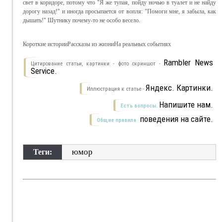
свет в коридоре, потому что "Я же тупая, пойду ночью в туалет и не найду
дорогу назад!" и иногда просыпается от вопля: "Помоги мне, я забыла, как
дышать!" Шутнику почему-то не особо весело.
Короткие историиРассказы из жизниНа реальных событиях
Rambler News
Цитирование статьи, картинки - фото скриншот -
Service.
Яндекс. Картинки.
Иллюстрация к статье -
Напишите нам.
Есть вопросы.
поведения на сайте.
Общие правила
юмор
Теги: