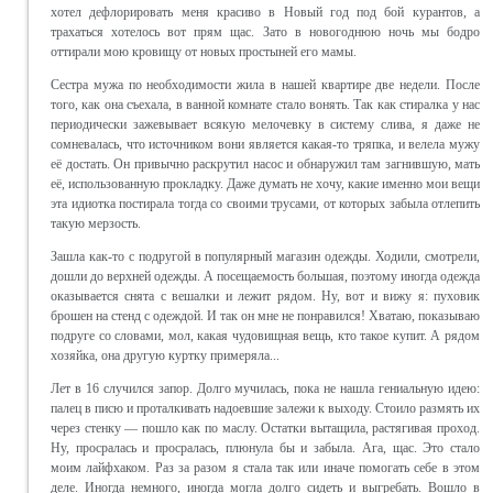
хотел дефлорировать меня красиво в Новый год под бой курантов, а
трахаться хотелось вот прям щас. Зато в новогоднюю ночь мы бодро
оттирали мою кровищу от новых простыней его мамы.
Сестра мужа по необходимости жила в нашей квартире две недели. После
того, как она съехала, в ванной комнате стало вонять. Так как стиралка у нас
периодически зажевывает всякую мелочевку в систему слива, я даже не
сомневалась, что источником вони является какая-то тряпка, и велела мужу
её достать. Он привычно раскрутил насос и обнаружил там загнившую, мать
её, использованную прокладку. Даже думать не хочу, какие именно мои вещи
эта идиотка постирала тогда со своими трусами, от которых забыла отлепить
такую мерзость.
Зашла как-то с подругой в популярный магазин одежды. Ходили, смотрели,
дошли до верхней одежды. А посещаемость большая, поэтому иногда одежда
оказывается снята с вешалки и лежит рядом. Ну, вот и вижу я: пуховик
брошен на стенд с одеждой. И так он мне не понравился! Хватаю, показываю
подруге со словами, мол, какая чудовищная вещь, кто такое купит. А рядом
хозяйка, она другую куртку примеряла...
Лет в 16 случился запор. Долго мучилась, пока не нашла гениальную идею:
палец в писю и проталкивать надоевшие залежи к выходу. Стоило размять их
через стенку — пошло как по маслу. Остатки вытащила, растягивая проход.
Ну, просралась и просралась, плюнула бы и забыла. Ага, щас. Это стало
моим лайфхаком. Раз за разом я стала так или иначе помогать себе в этом
деле. Иногда немного, иногда могла долго сидеть и выгребать. Вошло в