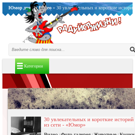
Юмор дня..
»
Видео
» 30 увлекательных и короткие историй из сети - «Юмор»
Категории
30 увлекательных и короткие историй
из сети - «Юмор»
Видео
Фото галерея
Животные
Кошки
/
/
/