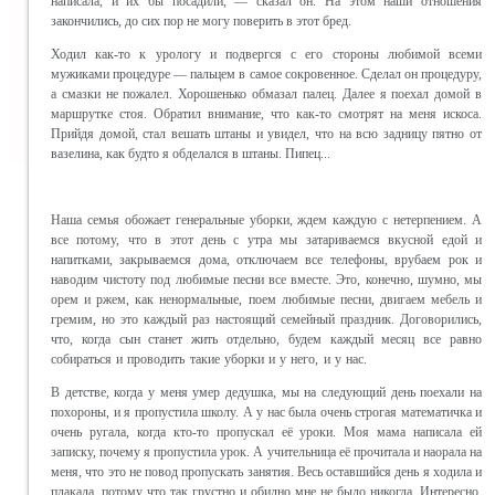
написала, и их бы посадили, — сказал он. На этом наши отношения
закончились, до сих пор не могу поверить в этот бред.
Ходил как-то к урологу и подвергся с его стороны любимой всеми
мужиками процедуре — пальцем в самое сокровенное. Сделал он процедуру,
а смазки не пожалел. Хорошенько обмазал палец. Далее я поехал домой в
маршрутке стоя. Обратил внимание, что как-то смотрят на меня искоса.
Прийдя домой, стал вешать штаны и увидел, что на всю задницу пятно от
вазелина, как будто я обделался в штаны. Пипец...
Наша семья обожает генеральные уборки, ждем каждую с нетерпением. А
все потому, что в этот день с утра мы затариваемся вкусной едой и
напитками, закрываемся дома, отключаем все телефоны, врубаем рок и
наводим чистоту под любимые песни все вместе. Это, конечно, шумно, мы
орем и ржем, как ненормальные, поем любимые песни, двигаем мебель и
гремим, но это каждый раз настоящий семейный праздник. Договорились,
что, когда сын станет жить отдельно, будем каждый месяц все равно
собираться и проводить такие уборки и у него, и у нас.
В детстве, когда у меня умер дедушка, мы на следующий день поехали на
похороны, и я пропустила школу. А у нас была очень строгая математичка и
очень ругала, когда кто-то пропускал её уроки. Моя мама написала ей
записку, почему я пропустила урок. А учительница её прочитала и наорала на
меня, что это не повод пропускать занятия. Весь оставшийся день я ходила и
плакала, потому что так грустно и обидно мне не было никогда. Интересно,