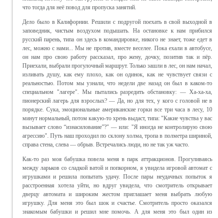
что тогда для неё повод для пропуска занятий.
Дело было в Калифорнии. Решили с подругой поехать в свой выходной в
заповедник, чистым воздухом подышать. На остановке к нам прибился
русский парень, типа он здесь в командировке, никого не знает, тоже едет в
лес, можно с нами... Мы не против, вместе веселее. Пока ехали в автобусе,
он нам про свою работу рассказал, про жену, дочку, позитив так и пёр.
Приехали, выбрали прогулочный маршрут. Только зашли в лес, он нам начал,
изливать душу, как ему плохо, как он одинок, как не чувствует связи с
реальностью. Потом мы узнали, что недели две назад он был в каком-то
специальном "лагере". Мы пытались разредить обстановку: — Ха-ха-ха,
пионерский лагерь для взрослых? — Да, но для тех, у кого с головой не в
порядке. Сука, эмоциональные американские горки все три часа в лесу, 10
минут нормальный, потом какую-то хрень выдаст, типа: "Какие чувства у вас
вызывает слово “изнасилование”?" — или: "Я иногда не контролирую свою
агрессию". Путь наш проходил по склону холма, тропа в полметра шириной,
справа стена, слева — обрыв. Встречались люди, но не так уж часто.
Как-то раз моя бабушка повела меня в парк аттракционов. Прогуливаясь
между ларьков со сладкой ватой и попкорном, я увидела игровой автомат с
игрушками и решила попытать удачу. После пары неудачных попыток я
расстроенная хотела уйти, но вдруг увидела, что смотритель открывает
дверцу автомата и широким жестом приглашает меня выбрать любую
игрушку. Для меня это был шок и счастье. Смотритель просто оказался
знакомым бабушки и решил мне помочь. А для меня это был один из