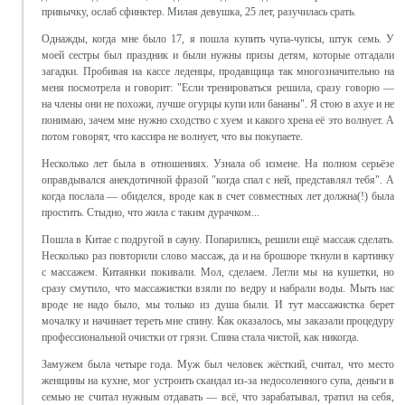
привычку, ослаб сфинктер. Милая девушка, 25 лет, разучилась срать.
Однажды, когда мне было 17, я пошла купить чупа-чупсы, штук семь. У
моей сестры был праздник и были нужны призы детям, которые отгадали
загадки. Пробивая на кассе леденцы, продавщица так многозначительно на
меня посмотрела и говорит: "Если тренироваться решила, сразу говорю —
на члены они не похожи, лучше огурцы купи или бананы". Я стою в ахуе и не
понимаю, зачем мне нужно сходство с хуем и какого хрена её это волнует. А
потом говорят, что кассира не волнует, что вы покупаете.
Несколько лет была в отношениях. Узнала об измене. На полном серьёзе
оправдывался анекдотичной фразой "когда спал с ней, представлял тебя". А
когда послала — обиделся, вроде как в счет совместных лет должна(!) была
простить. Стыдно, что жила с таким дурачком...
Пошла в Китае с подругой в сауну. Попарились, решили ещё массаж сделать.
Несколько раз повторили слово массаж, да и на брошюре ткнули в картинку
с массажем. Китаянки покивали. Мол, сделаем. Легли мы на кушетки, но
сразу смутило, что массажистки взяли по ведру и набрали воды. Мыть нас
вроде не надо было, мы только из душа были. И тут массажистка берет
мочалку и начинает тереть мне спину. Как оказалось, мы заказали процедуру
профессиональной очистки от грязи. Спина стала чистой, как никогда.
Замужем была четыре года. Муж был человек жёсткий, считал, что место
женщины на кухне, мог устроить скандал из-за недосоленного супа, деньги в
семью не считал нужным отдавать — всё, что зарабатывал, тратил на себя,