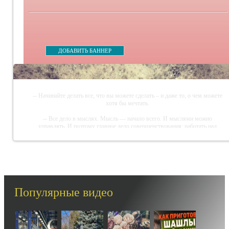
ДОБАВИТЬ БАННЕР
-- Начинайте делать все, что вы можете сделать – и даже то, о чем можете
хотя бы мечтать.
-- Все дело в мыслях. Мысль — начало всего. И мыслями можно
управлять. И поэтому главное дело совершенствования: работать над
мыслями.
-- Идите уверенно по направлению к мечте. Живите той жизнью, которую
вы сами себе придумали.
-- Самое большое богатство — это ум. Самая большая нищета — глупость.
Из всех страхов самый пугающий — самолюбование.
Популярные видео
-- Лучшее, что можно сделать с хорошим советом, это пропустить его мимо
ушей. Он никогда не бывает полезен никому, кроме того, кто его дал.
-- Люблю давать советы и очень не люблю, когда их дают мне.