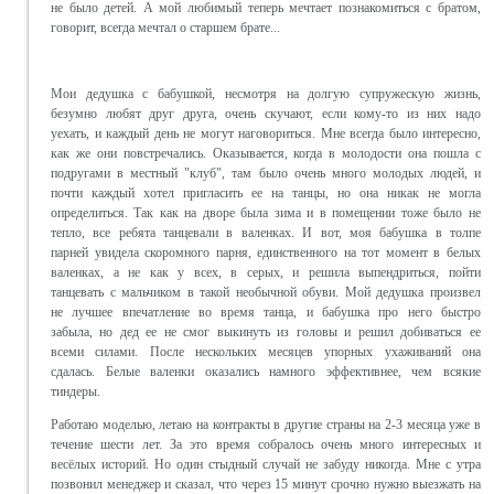
не было детей. А мой любимый теперь мечтает познакомиться с братом,
говорит, всегда мечтал о старшем брате...
Мои дедушка с бабушкой, несмотря на долгую супружескую жизнь,
безумно любят друг друга, очень скучают, если кому-то из них надо
уехать, и каждый день не могут наговориться. Мне всегда было интересно,
как же они повстречались. Оказывается, когда в молодости она пошла с
подругами в местный "клуб", там было очень много молодых людей, и
почти каждый хотел пригласить ее на танцы, но она никак не могла
определиться. Так как на дворе была зима и в помещении тоже было не
тепло, все ребята танцевали в валенках. И вот, моя бабушка в толпе
парней увидела скоромного парня, единственного на тот момент в белых
валенках, а не как у всех, в серых, и решила выпендриться, пойти
танцевать с мальчиком в такой необычной обуви. Мой дедушка произвел
не лучшее впечатление во время танца, и бабушка про него быстро
забыла, но дед ее не смог выкинуть из головы и решил добиваться ее
всеми силами. После нескольких месяцев упорных ухаживаний она
сдалась. Белые валенки оказались намного эффективнее, чем всякие
тиндеры.
Работаю моделью, летаю на контракты в другие страны на 2-3 месяца уже в
течение шести лет. За это время собралось очень много интересных и
весёлых историй. Но один стыдный случай не забуду никогда. Мне с утра
позвонил менеджер и сказал, что через 15 минут срочно нужно выезжать на