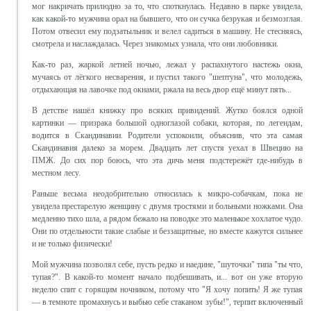
мог накричать прилюдно за то, что споткнулась. Недавно в парке увидела,
как какой-то мужчина орал на бывшего, что он сучка безрукая и безмозглая.
Потом отвесил ему подзатыльник и велел садиться в машину. Не стесняясь,
смотрела и наслаждалась. Через знакомых узнала, что они любовники.
Как-то раз, жаркой летней ночью, лежал у распахнутого настежь окна,
мучаясь от лёгкого несварения, и пустил такого "шептуна", что молодежь,
отдыхающая на лавочке под окнами, ржала на весь двор ещё минут пять...
В детстве нашёл книжку про всяких привидений. Жутко боялся одной
картинки — призрака большой одноглазой собаки, которая, по легендам,
водится в Скандинавии. Родители успокоили, объяснив, что эта самая
Скандинавия далеко за морем. Двадцать лет спустя уехал в Швецию на
ПМЖ. До сих пор боюсь, что эта дичь меня подстережёт где-нибудь в
местном лесу.
Раньше весьма неодобрительно относилась к микро-собачкам, пока не
увидела престарелую женщину с двумя тростями и больными ножками. Она
медленно тихо шла, а рядом бежало на поводке это маленькое хохлатое чудо.
Они по отдельности такие слабые и беззащитные, но вместе кажутся сильнее
и не только физически!
Мой мужчина позволял себе, пусть редко и наедине, "шуточки" типа "ты что,
тупая?". В какой-то момент начало подбешивать, и... вот он уже вторую
неделю спит с горящим ночником, потому что "Я хочу попить! Я же тупая
— в темноте промахнусь и выбью себе стаканом зубы!", терпит включенный