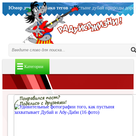
Юмор дня..
»
Облако тегов
» пустыне дубай природы доро
Категории