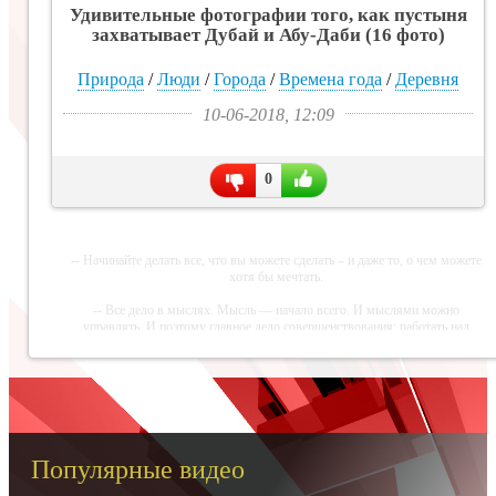
Удивительные фотографии того, как пустыня
захватывает Дубай и Абу-Даби (16 фото)
Природа
/
Люди
/
Города
/
Времена года
/
Деревня
10-06-2018, 12:09
0
-- Начинайте делать все, что вы можете сделать – и даже то, о чем можете
хотя бы мечтать.
-- Все дело в мыслях. Мысль — начало всего. И мыслями можно
управлять. И поэтому главное дело совершенствования: работать над
мыслями.
-- Идите уверенно по направлению к мечте. Живите той жизнью, которую
вы сами себе придумали.
-- Самое большое богатство — это ум. Самая большая нищета — глупость.
Из всех страхов самый пугающий — самолюбование.
Популярные видео
-- Лучшее, что можно сделать с хорошим советом, это пропустить его мимо
ушей. Он никогда не бывает полезен никому, кроме того, кто его дал.