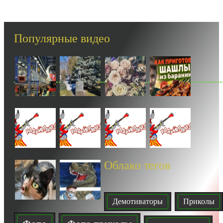
вы сами себе придумали.
-- Самое большое богатство — это ум. Самая большая нищета — глупость.
Из всех страхов самый пугающий — самолюбование.
Популярные видео
-- Лучшее, что можно сделать с хорошим советом, это пропустить его мимо
ушей. Он никогда не бывает полезен никому, кроме того, кто его дал.
-- Люблю давать советы и очень не люблю, когда их дают мне.
Облако тегов
Демотиваторы
Приколы