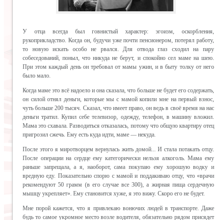
У отца всегда был говнистый характер: эгоизм, оскорбления,
рукоприкладство. Когда он, будучи уже почти пенсионером, потерял работу,
то новую искать особо не рвался. Для отвода глаз сходил на пару
собеседований, поныл, что никуда не берут, и спокойно сел маме на шею.
При этом каждый день он требовал от мамы ужин, и в быту толку от него
было мало.
Когда маме это всё надоело и она сказала, что больше не будет его содержать,
он силой отнял деньги, которые мы с мамой копили мне на первый взнос,
чуть больше 200 тысяч. Сказал, что имеет право, он ведь в своё время на нас
деньги тратил. Купил себе телевизор, одежду, телефон, в машину вложил.
Мама это схавала. Разводиться отказалась, потому что общую квартиру отец
пригрозил сжечь. Ему есть куда идти, маме — некуда.
После этого я миротворцем вернулась жить домой... И стала потакать отцу.
После операции на сердце ему категорически нельзя алкоголь. Мама ему
раньше запрещала, а я, наоборот, сама покупаю ему хорошую водку и
вредную еду. Показательно спорю с мамой и поддакиваю отцу, что «врачи
рекомендуют 50 грамм (в его случае все 300), а жирная пища сердечную
мышцу укрепляет». Ему становится хуже, я это вижу. Скоро его не будет.
Мне порой кажется, что я привлекаю вонючих людей в транспорте. Даже
будь то самое укромное место возле водителя, обязательно рядом присядет