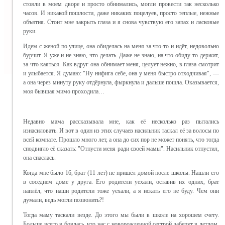
стояли в моем дворе и просто обнимались, могли провести так несколько
часов. И никакой пошлости, даже никаких поцелуев, просто теплые, нежные
объятия. Стоит мне закрыть глаза и я снова чувствую его запах и ласковые
руки.
Идем с женой по улице, она обиделась на меня за что-то и идёт, недовольно
бурчит. Я уже и не знаю, что делать. Даже не знаю, на что обиду-то держит,
за что каяться. Как вдруг она обнимает меня, целует нежно, в глаза смотрит
и улыбается. Я думаю: "Ну нифига себе, она у меня быстро отходчивая", —
а она через минуту руку отдёрнула, фыркнула и дальше пошла. Оказывается,
моя бывшая мимо проходила…
Недавно мама рассказывала мне, как её несколько раз пытались
изнасиловать. И вот в один из этих случаев насильник таскал её за волосы по
всей комнате. Прошло много лет, а она до сих пор не может понять, что тогда
сподвигло её сказать: "Отпусти меня ради своей мамы". Насильник отпустил,
она спаслась.
Когда мне было 16, брат (11 лет) не пришёл домой после школы. Нашли его
в соседнем доме у друга. Его родители уехали, оставив их одних, брат
наплёл, что наши родители тоже уехали, а я искать его не буду. Чем они
думали, ведь могли позвонить?!
Тогда маму таскали везде. До этого мы были в школе на хорошем счету.
Больше всего я боялась, что нас с новорожденной сестрой заберут в детдом.