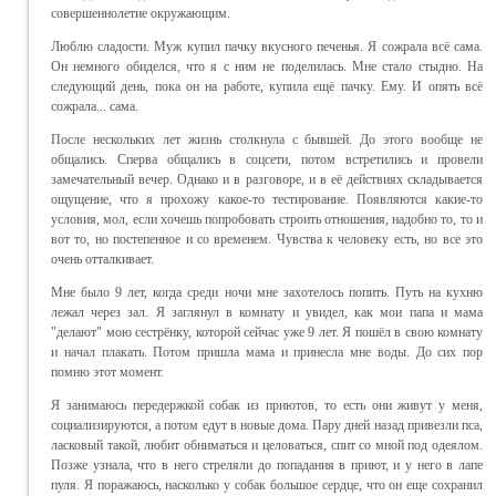
совершеннолетие окружающим.
Люблю сладости. Муж купил пачку вкусного печенья. Я сожрала всё сама.
Он немного обиделся, что я с ним не поделилась. Мне стало стыдно. На
следующий день, пока он на работе, купила ещё пачку. Ему. И опять всё
сожрала... сама.
После нескольких лет жизнь столкнула с бывшей. До этого вообще не
общались. Сперва общались в соцсети, потом встретились и провели
замечательный вечер. Однако и в разговоре, и в её действиях складывается
ощущение, что я прохожу какое-то тестирование. Появляются какие-то
условия, мол, если хочешь попробовать строить отношения, надобно то, то и
вот то, но постепенное и со временем. Чувства к человеку есть, но все это
очень отталкивает.
Мне было 9 лет, когда среди ночи мне захотелось попить. Путь на кухню
лежал через зал. Я заглянул в комнату и увидел, как мои папа и мама
"делают" мою сестрёнку, которой сейчас уже 9 лет. Я пошёл в свою комнату
и начал плакать. Потом пришла мама и принесла мне воды. До сих пор
помню этот момент.
Я занимаюсь передержкой собак из приютов, то есть они живут у меня,
социализируются, а потом едут в новые дома. Пару дней назад привезли пса,
ласковый такой, любит обниматься и целоваться, спит со мной под одеялом.
Позже узнала, что в него стреляли до попадания в приют, и у него в лапе
пуля. Я поражаюсь, насколько у собак большое сердце, что он еще сохранил