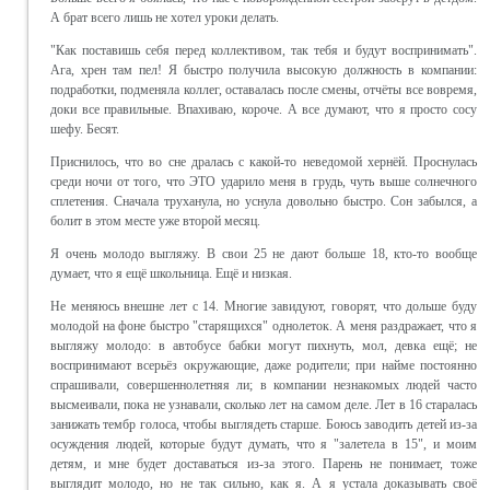
А брат всего лишь не хотел уроки делать.
"Как поставишь себя перед коллективом, так тебя и будут воспринимать".
Ага, хрен там пел! Я быстро получила высокую должность в компании:
подработки, подменяла коллег, оставалась после смены, отчёты все вовремя,
доки все правильные. Впахиваю, короче. А все думают, что я просто сосу
шефу. Бесят.
Приснилось, что во сне дралась с какой-то неведомой хернёй. Проснулась
среди ночи от того, что ЭТО ударило меня в грудь, чуть выше солнечного
сплетения. Сначала труханула, но уснула довольно быстро. Сон забылся, а
болит в этом месте уже второй месяц.
Я очень молодо выгляжу. В свои 25 не дают больше 18, кто-то вообще
думает, что я ещё школьница. Ещё и низкая.
Не меняюсь внешне лет с 14. Многие завидуют, говорят, что дольше буду
молодой на фоне быстро "старящихся" однолеток. А меня раздражает, что я
выгляжу молодо: в автобусе бабки могут пихнуть, мол, девка ещё; не
воспринимают всерьёз окружающие, даже родители; при найме постоянно
спрашивали, совершеннолетняя ли; в компании незнакомых людей часто
высмеивали, пока не узнавали, сколько лет на самом деле. Лет в 16 старалась
занижать тембр голоса, чтобы выглядеть старше. Боюсь заводить детей из-за
осуждения людей, которые будут думать, что я "залетела в 15", и моим
детям, и мне будет доставаться из-за этого. Парень не понимает, тоже
выглядит молодо, но не так сильно, как я. А я устала доказывать своё