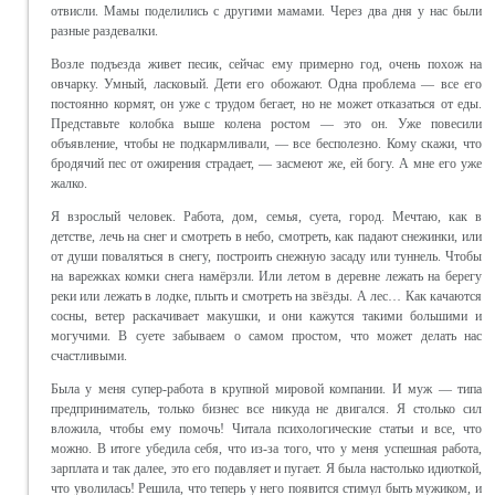
отвисли. Мамы поделились с другими мамами. Через два дня у нас были
разные раздевалки.
Возле подъезда живет песик, сейчас ему примерно год, очень похож на
овчарку. Умный, ласковый. Дети его обожают. Одна проблема — все его
постоянно кормят, он уже с трудом бегает, но не может отказаться от еды.
Представьте колобка выше колена ростом — это он. Уже повесили
объявление, чтобы не подкармливали, — все бесполезно. Кому скажи, что
бродячий пес от ожирения страдает, — засмеют же, ей богу. А мне его уже
жалко.
Я взрослый человек. Работа, дом, семья, суета, город. Мечтаю, как в
детстве, лечь на снег и смотреть в небо, смотреть, как падают снежинки, или
от души поваляться в снегу, построить снежную засаду или туннель. Чтобы
на варежках комки снега намёрзли. Или летом в деревне лежать на берегу
реки или лежать в лодке, плыть и смотреть на звёзды. А лес… Как качаются
сосны, ветер раскачивает макушки, и они кажутся такими большими и
могучими. В суете забываем о самом простом, что может делать нас
счастливыми.
Была у меня супер-работа в крупной мировой компании. И муж — типа
предприниматель, только бизнес все никуда не двигался. Я столько сил
вложила, чтобы ему помочь! Читала психологические статьи и все, что
можно. В итоге убедила себя, что из-за того, что у меня успешная работа,
зарплата и так далее, это его подавляет и пугает. Я была настолько идиоткой,
что уволилась! Решила, что теперь у него появится стимул быть мужиком, и