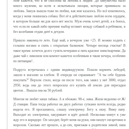
Мне кажется, что я не способна на любовь к людям. До замужества было
много мужчин, ко всем я испытывала эмоции, которые принимала за
любовь. Замуж вышла тоже по любви, как мне казалось. Но всё изменилось,
когда у меня появилась собака. Вот её я действительно люблю всем сердцем,
в котором больше ни для кого нет места. Муж очень хочет детей, а я боюсь,
что если по какой-либо причине выбор встанет между собакой и ребёнком, я
без колебания отдам дитё в детдом.
Пришло наконец-то лето. Ещё май, а вечером уже +25. И можно ходить с
голыми ногами и спать с открытым балконом. Четыре месяца счастья! В
такое время хочется долго гулять вечерами и пить красное вино/мартини. Да
даже чай с лимоном или компот кажется особенным в такие вечера, особенно
по пятницам!..
Подруга встречалась с одним индивидуумом. Пошли кормить лебедей,
зашли в магазин за хлебом. В очереди он спрашивает: "А ты себе будешь
покупать?" Верхом стало, когда он после того, как занял у неё 3000, отдал
2950, ведь она до этого попросила его купить ей землю для пересадки
цветов... Вышла она на 50 рублей.
Многие не любят запах табака. А я обожаю. 90-е, зима. Жили недалеко от Ж/
Д станции. Папа тогда работал на двух работах сутками почти всегда, редко
видела его. Я просыпаюсь, слышу электричку. Бегу к окну. Вижу папу.
Выходит из электрички, закуривает и идёт домой. Несколько минут я уже
жду его в коридоре. Он заходит, берёт меня на руки, они пахнут сигаретами и
морозом. Сколько лет прошло, а до сих, приезжая к родителям зимой, папа