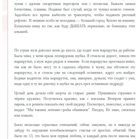
чувак с адским сигаретным перегаром или с похмелья. Бывали запахи
блевотины, ссанины. Недавно был случай, когда от чувака воняло говном.
Задолбало все время выбегать из транспорта, чтобы подавить рвотный
рефлекс. И пешком особо не походишь — большой город. Коплю на машину.
Буквально вижу во сне, как буду ДЫШАТЬ нормально, не боявшись этих
алкашей.
По утрам муж довозил меня до шоссе, где ходит моя маршрутка до работы.
Была зима, у меня яркая леопардовая шубка. Я стояла на дороге, ловила эти
маршрутки, а муж ждал рядом в машине. Если маршрутка проезжала мимо,
так как не было мест, то я садилась обратно к мужу, мы обгоняли эту
маршрутку, и я стояла уже на следующей остановке, вдруг кто выйдет.
Бедные водители этих маршруток, они, наверное, думали, что сходят с ума,
видя одну и ту же девочку в шубке на двух-трех остановках подряд))
Целый день делала себе шорты из старых джинс. Пришивала стразики и
чёрное кружево. Получилось красиво, как с магазина. Вечером пришёл
парень, и я решила показать ему свой шедевр. Посмотрел, помолчал, а потом
выдал: "Мы такими лентами гробы обшиваем". Пиздец. Не знаю, смеяться
или плакать.
Было несколько серьезных отношений, сейчас замужем, но я никогда не
забуду то ощущение всеобъемлющего счастья от простых объятий. Нам
было по 13, это была моя первая любовь, и каждый день после школы мы