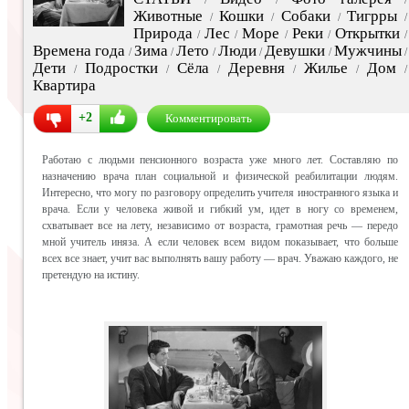
Животные
Кошки
Собаки
Тигрры
/
/
/
/
Природа
Лес
Море
Реки
Открытки
/
/
/
/
/
Времена года
Зима
Лето
Люди
Девушки
Мужчины
/
/
/
/
/
/
Дети
Подростки
Сёла
Деревня
Жилье
Дом
/
/
/
/
/
/
Квартира
+2
Комментировать
Работаю с людьми пенсионного возраста уже много лет. Составляю по
назначению врача план социальной и физической реабилитации людям.
Интересно, что могу по разговору определить учителя иностранного языка и
врача. Если у человека живой и гибкий ум, идет в ногу со временем,
схватывает все на лету, независимо от возраста, грамотная речь — передо
мной учитель иняза. А если человек всем видом показывает, что больше
всех все знает, учит вас выполнять вашу работу — врач. Уважаю каждого, не
претендую на истину.