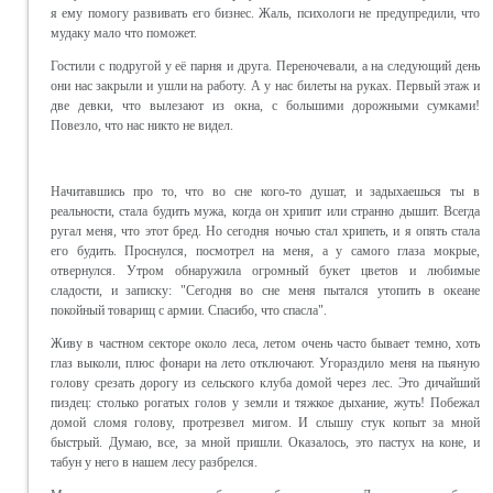
я ему помогу развивать его бизнес. Жаль, психологи не предупредили, что
мудаку мало что поможет.
Гостили с подругой у её парня и друга. Переночевали, а на следующий день
они нас закрыли и ушли на работу. А у нас билеты на руках. Первый этаж и
две девки, что вылезают из окна, с большими дорожными сумками!
Повезло, что нас никто не видел.
Начитавшись про то, что во сне кого-то душат, и задыхаешься ты в
реальности, стала будить мужа, когда он хрипит или странно дышит. Всегда
ругал меня, что этот бред. Но сегодня ночью стал хрипеть, и я опять стала
его будить. Проснулся, посмотрел на меня, а у самого глаза мокрые,
отвернулся. Утром обнаружила огромный букет цветов и любимые
сладости, и записку: "Сегодня во сне меня пытался утопить в океане
покойный товарищ с армии. Спасибо, что спасла".
Живу в частном секторе около леса, летом очень часто бывает темно, хоть
глаз выколи, плюс фонари на лето отключают. Угораздило меня на пьяную
голову срезать дорогу из сельского клуба домой через лес. Это дичайший
пиздец: столько рогатых голов у земли и тяжкое дыхание, жуть! Побежал
домой сломя голову, протрезвел мигом. И слышу стук копыт за мной
быстрый. Думаю, все, за мной пришли. Оказалось, это пастух на коне, и
табун у него в нашем лесу разбрелся.