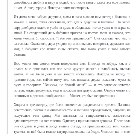
способность любить и веру в людей, что после такого ужаса все еще тянется
к нам. А люди уроды. Никогда с этим не смирюсь.
Из дома меня забрал дедушка, мама и папа махали нам вслед с балкона, я
махала в ответ, такая счастливая, что еду к дедушке и бабушке. Но через
пару дней деда надолго ушёл из дома, я обиделась, что он ушел и не играл со
мной. На следующий день бабушка присела на против меня и сказала, что
мама умерла. Я спросила: "Тебе это приснилось?" Она сказала, что нет, и
заплакала. Оказалось, деда уходил организовывать похороны, держался как
мог, а бабушка еле нашла силы сказать, что мама упала с того самого
балкона.
Всю жизнь мне снятся очень интересные сны. Никогда не забуду, как в 3
классе мне приснился сон про мою другую жизнь: я влюбилась, вышла
замуж, у нас были дети и мы вместе состарились. Никогда не забуду то
чувство горя, как сейчас вижу это, как плакала, держа пожилого мужа за
руку и говорила: "Ванечка, не бросай меня!" — и это ужасное чувство
потери, когда проснулась, ведь я прожила там целую жизнь. Откуда могло это
появиться в детском воображении… Может, это был не просто сон.
Ходила в тренажерку, где была совместная раздевалка с детьми. Папаши,
естественно, постоянно ошивались там и мешали переодеваться, озираясь на
полуголые тела девиц. Мы пытались их выпроваживать, жаловались
администратору, но все тщетно. Однажды пришла новая девочка. После зала
она сходила в душ, и когда вышла оттуда, из прикрывающих тело частей
туалета, на ней была только татуировка кошака на бедре. Челюсти пап и мам