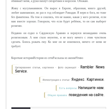
обнимает меня, а руки пахнут сигаретами и морозом. Обожаю.
Живу с мусульманином. Он вырос в Европе, образован, много друзей,
любит шампанское, но раз в год соблюдает Рамадан. Я верю в бога, но тоже
без фанатизма. На том и сошлись, что не важно, какая у кого религия, если
нам вместе хорошо. Говорили, что если будет ребёнок, то он сам выберет
религию.
Недавно он ездил в Саудовскую Аравию и вернулся неожиданно очень
религиозным. А мне стало неуютно, и не могу ничего с этим чувством
сделать. Боюсь рожать ему. Ко мне он не изменился, ничего от меня не
требует.
Короткие историиИстории из сетиРассказы из жизниЧтиво
Rambler News
Цитирование статьи, картинки - фото скриншот -
Service.
Яндекс. Картинки.
Иллюстрация к статье -
Напишите нам.
Есть вопросы.
поведения на сайте.
Общие правила