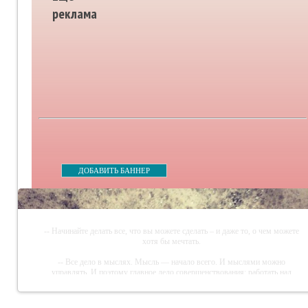
реклама
ДОБАВИТЬ БАННЕР
-- Начинайте делать все, что вы можете сделать – и даже то, о чем можете
хотя бы мечтать.
-- Все дело в мыслях. Мысль — начало всего. И мыслями можно
управлять. И поэтому главное дело совершенствования: работать над
мыслями.
-- Идите уверенно по направлению к мечте. Живите той жизнью, которую