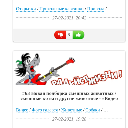
Открытки
/
Прикольные картинки
/
Природа
/
Видео
/
Фо
27-02-2021, 20:42
0
#63 Новая подборка смешных животных /
смешные коты и другие животные - «Видео
приколы»
Видео
/
Фото галерея
/
Животные
/
Собаки
/
Прикольные
27-02-2021, 19:28