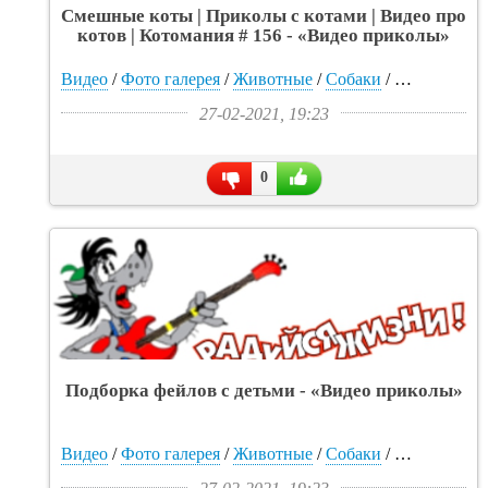
Смешные коты | Приколы с котами | Видео про
котов | Котомания # 156 - «Видео приколы»
Видео
/
Фото галерея
/
Животные
/
Собаки
/
Природа
/
П
27-02-2021, 19:23
0
Подборка фейлов с детьми - «Видео приколы»
Видео
/
Фото галерея
/
Животные
/
Собаки
/
Прикольные