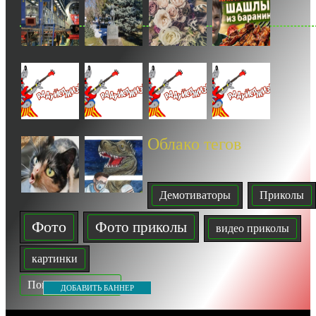
Облако тегов
Демотиваторы
Приколы
Фото
Фото приколы
видео приколы
картинки
Показать все теги
ДОБАВИТЬ БАННЕР