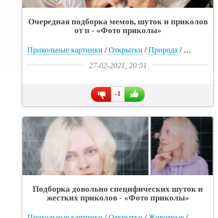
Очередная подборка мемов, шуток и приколов
от п - «Фото приколы»
Прикольные картинки
/
Открытки
/
Природа
/
Фото гале
27-02-2021, 20:51
-1
Подборка довольно специфических шуток и
жестких приколов - «Фото приколы»
Прикольные картинки
/
Открытки
/
Животные
/
Фото га