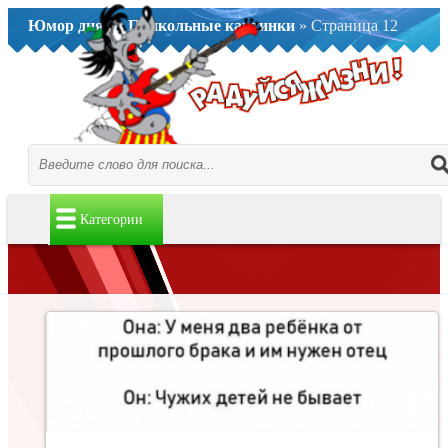
Юмор дня..
»
Прикольные картинки
» Страница 12
Категории