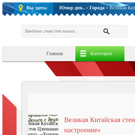
Вы здесь:
Юмор дня..
»
Города
» Великая Кит
Главная
Категории
Великая Китайская сте
настроение»