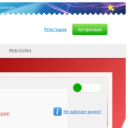
троение»
Регистрация
Авторизация
РЕКЛАМА
ДОБАВИТЬ БАННЕР
Взорвался самогонный аппарат. -
«Интересное»
Даже у рыбы есть понятия -
«Интересное»
Кремация или погребение: как
Не работает видео?
ошее
организовать похороны? -
«Интересное»