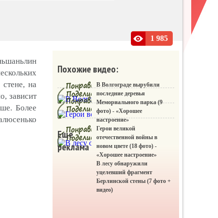
1 985
иньшаньлин
Похожие видео:
ескольких
 стене, на
В Волгограде вырубили
последние деревья
о, зависит
Мемориального парка (9
ше. Более
фото) - «Хорошее
алюсенько
настроение»
Герои великой
Еще
отечественной войны в
реклама
новом цвете (18 фото) -
«Хорошее настроение»
В лесу обнаружили
уцелевший фрагмент
Берлинской стены (7 фото +
видео)