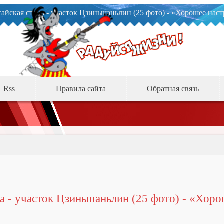
айская стена - участок Цзиньшаньлин (25 фото) - «Хорошее нас
Rss
Правила сайта
Обратная связь
на - участок Цзиньшаньлин (25 фото) - «Хор