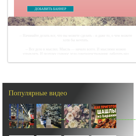
ДОБАВИТЬ БАННЕР
-- Начинайте делать все, что вы можете сделать – и даже то, о чем можете
хотя бы мечтать.
-- Все дело в мыслях. Мысль — начало всего. И мыслями можно
управлять. И поэтому главное дело совершенствования: работать над
мыслями.
-- Идите уверенно по направлению к мечте. Живите той жизнью, которую
вы сами себе придумали.
-- Самое большое богатство — это ум. Самая большая нищета — глупость.
Из всех страхов самый пугающий — самолюбование.
Популярные видео
-- Лучшее, что можно сделать с хорошим советом, это пропустить его мимо
ушей. Он никогда не бывает полезен никому, кроме того, кто его дал.
-- Люблю давать советы и очень не люблю, когда их дают мне.