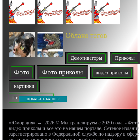
Облако тегов
Демотиваторы
Приколы
Фото
Фото приколы
видео приколы
картинки
Показать все теги
ДОБАВИТЬ БАННЕР
«Юмор дня»
→
2026
© Мы транслируем с 2020 года. - Фото
видео приколы и всё это на нашем портале. Сетевое издание
зарегистрировано в Федеральной службе по надзору в сфере
связи, информационных технологий и массовых