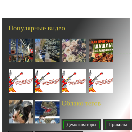
-- Идите уверенно по направлению к мечте. Живите той жизнью, которую
вы сами себе придумали.
-- Самое большое богатство — это ум. Самая большая нищета — глупость.
Из всех страхов самый пугающий — самолюбование.
Популярные видео
-- Лучшее, что можно сделать с хорошим советом, это пропустить его мимо
ушей. Он никогда не бывает полезен никому, кроме того, кто его дал.
-- Люблю давать советы и очень не люблю, когда их дают мне.
Облако тегов
Демотиваторы
Приколы