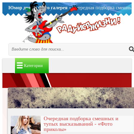
Юмор дня..
»
Фото галерея
» Очередная подборка смешных и тупых высказываний - «Фото приколы»
Категории
Очередная подборка смешных и
тупых высказываний - «Фото
приколы»