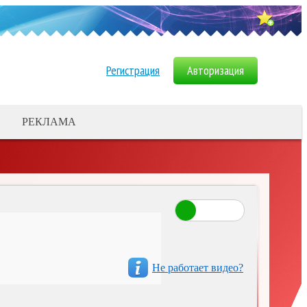
Регистрация
Авторизация
РЕКЛАМА
ДОБАВИТЬ БАННЕР
Картинки с юмором и приколами для
хорошего настроения. - «Фото
приколы»
Специфический, и не всегда
адекватный юмор, который можн -
Не работает видео?
«Фото приколы»
Смешные фотографии с
комментариями для отличного н -