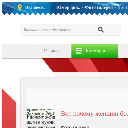
Вы здесь:
Юмор дня..
»
Фото галерея
» Вот 
Главная
Категории
Вот почему женщин бо
Фото галерея