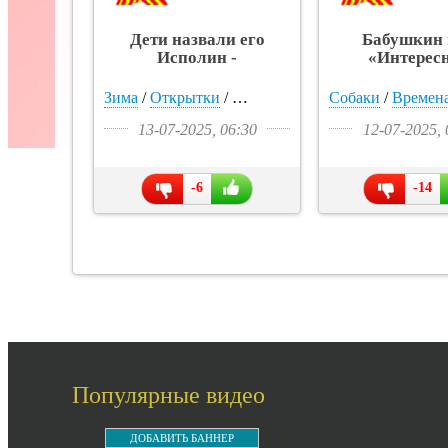
Дети назвали его
Бабушкин 
Исполин -
«Интерес
«Интересное»
Зима
/
Открытки
/
Тигрры
/
Природа
Собаки
/
Подростки
/
Времена
13-07-2025, 06:30
12-07-2025, 
-6
-14
Популярные видео
ДОБАВИТЬ БАННЕР