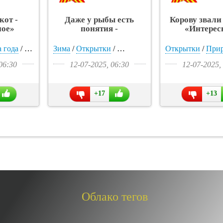
кот -
Даже у рыбы есть
Корову звали
ное»
понятия -
«Интерес
«Интересное»
 года
/
Животные
/
Тигрры
/
Собаки
/
Зима
Дети
/
/
/
Открытки
Девушки
Жилье
/
Дом
/
/
Дом
Тигрры
/
Природа
/
Общага
/
Времена года
/
/
Зима
Открытки
Лето
/
/
Видео
Сёла
/
/
Реки
/
При
/
Ви
О
06:30
12-07-2025, 06:30
12-07-2025,
+17
+13
Облако тегов