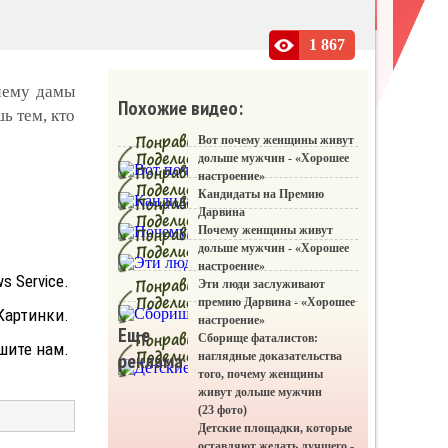
«Фото приколы»
1 867
очему дамы
Похожие видео:
ь тем, кто
Вот почему женщины живут
дольше мужчин - «Хорошее
настроение»
Кандидаты на Премию
Дарвина
Почему женщины живут
дольше мужчин - «Хорошее
настроение»
s Service.
Эти люди заслуживают
премию Дарвина - «Хорошее
Картинки.
настроение»
Еще
Сборище фаталистов:
шите нам.
реклама
наглядные доказательства
того, почему женщины
живут дольше мужчин
(23 фото)
Детские площадки, которые
оставляют желать лучшего -