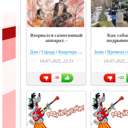
Взорвался самогонный
Как соба
аппарат. -
подрывн
«Интересное»
уничтожали 
Сталингра
Дом
/
Города
/
Квартира
/
Природа
Зима
/
Жилье
/
Времена г
/
Тигр
«Интерес
14-07-2025, 22:31
14-07-2025, 
-16
+22