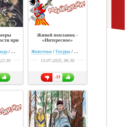
 меры
Живой поплавок -
ости при
«Интересное»
ерших от
уса -
о
рода
/
Подростки
/
Мужчины
/
Общага
/
Животные
Собаки
/
Прикольные картинки
/
/
Видео
Тигрры
/
Зима
/
Видео
/
Времена года
/
Зима
/
Природа
/
Приколь
/
О
ное»
 22:30
13-07-2025, 06:30
-13