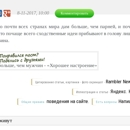
8-11-2017, 10:00
Комментировать
во почти всех странах мира дам больше, чем парней, и п
что почаще всего сходственные идеи прибывают в голову лиш
ина.
Rambler New
Цитирование статьи, картинки - фото скриншот -
Яндекс. 
Иллюстрация к статье -
поведения на сайте.
Напи
Общие правила
Есть вопросы.
живут