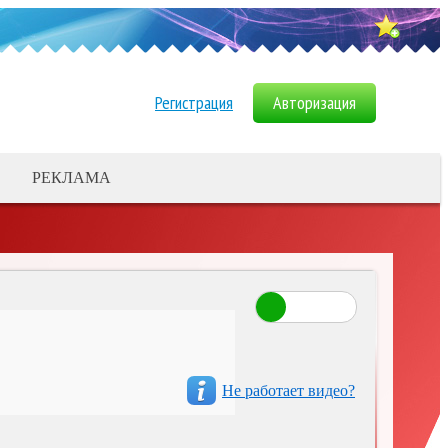
Регистрация
Авторизация
РЕКЛАМА
ДОБАВИТЬ БАННЕР
Картинки с юмором и приколами для
хорошего настроения. - «Фото
приколы»
Специфический, и не всегда
адекватный юмор, который можн -
Не работает видео?
«Фото приколы»
Смешные фотографии с
комментариями для отличного н -