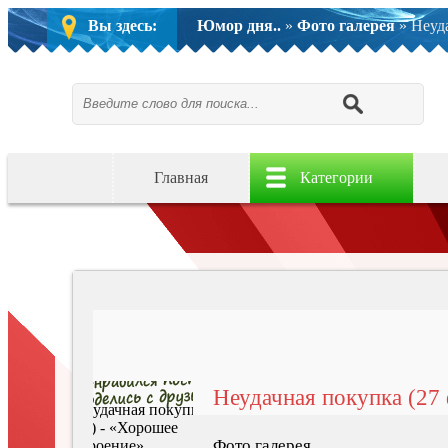
Вы здесь:
Юмор дня..
»
Фото галерея
» Неуда
Главная
Категории
Неудачная покупка (27
Фото галерея