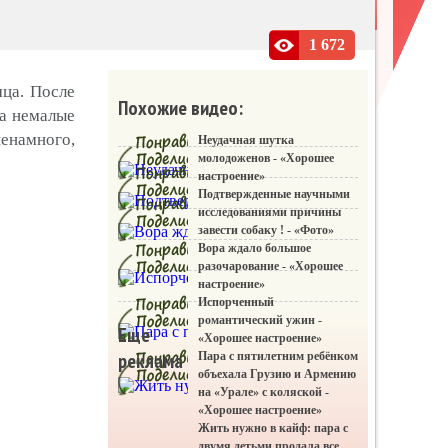
«Фото приколы»
1 672
мца. После
Похожие видео:
за немалые
ненамного,
Неудачная шутка
молодоженов - «Хорошее
настроение»
Подтвержденные научными
исследованиями причины
завести собаку ! - «Фото»
Вора ждало большое
разочарование - «Хорошее
настроение»
Испорченный
романтический ужин -
Еще
«Хорошее настроение»
реклама
Пара с пятилетним ребёнком
объехала Грузию и Армению
на «Урале» с коляской -
«Хорошее настроение»
Жить нужно в кайф: пара с
двумя детьми продала все